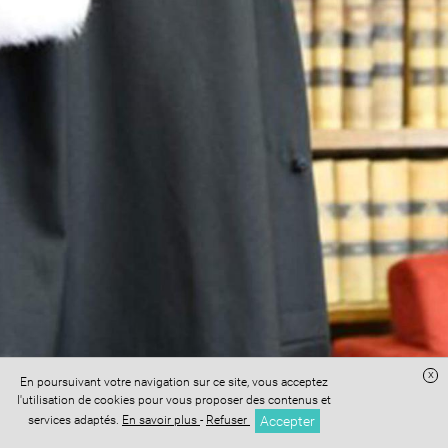
x
En poursuivant votre navigation sur ce site, vous acceptez
Site réalisé avec
Digital Avocat
l'utilisation de cookies pour vous proposer des contenus et
Accès administration
Confidentialité
Conditions Générales de Vente
Accepter
services adaptés.
En savoir plus
-
Refuser
Mentions légales